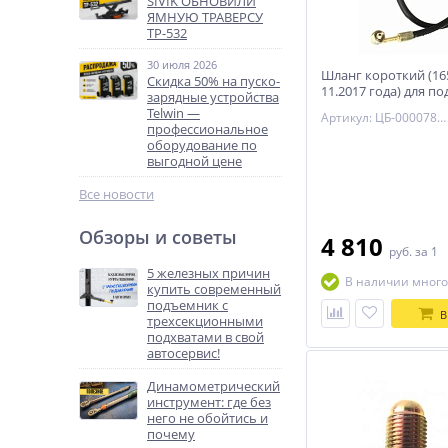
SIVIK ОБНОВИЛИ
ЯМНУЮ ТРАВЕРСУ
ТР-532
30 июля 2026
Шланг короткий (16
Скидка 50% на пуско-
11.2017 года) для п
зарядные устройства
NORDBERG 4120A-4T
Telwin —
Артикул: ЦБ-00007815
профессиональное
оборудование по
выгодной цене
Все новости
Обзоры и советы
4 810
руб.
за 1
5 железных причин
В наличии много
купить современный
подъемник с
В
трехсекционными
подхватами в свой
автосервис!
Динамометрический
инструмент: где без
него не обойтись и
почему