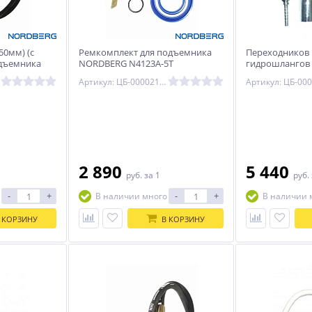
50мм) (с
Ремкомплект для подъемника
Переходников 
одъемника
NORDBERG N4123A-5T
гидрошлангов
N4123A-5T
Артикул: ЦБ-00002181
2 890
5 440
руб.
за 1
руб.
-
+
-
+
В наличии много
В наличии 
 КОРЗИНУ
В КОРЗИНУ