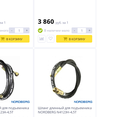
3 860
за 1
руб.
за 1
-
+
-
+
много
В наличии мало
В КОРЗИНУ
В КОРЗИНУ
й для подъемника
Шланг длинный для подъемника
3A-4,5T
NORDBERG N4123H-4,5T