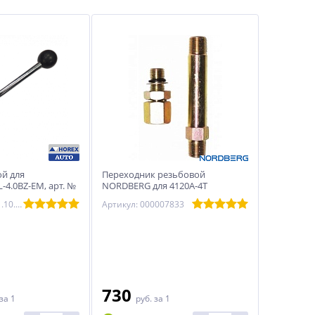
ой для
Переходник резьбовой
4.0BZ-EM, арт. №
NORDBERG для 4120A-4T
horex
(комплект 2шт.) 000007833
Артикул: HZ 03.1.10.026
Артикул: 000007833
730
за 1
руб.
за 1