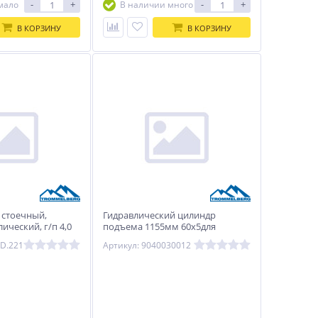
-
+
-
+
мало
В наличии много
В КОРЗИНУ
В КОРЗИНУ
 стоечный,
Гидравлический цилиндр
ический, г/п 4,0
подъема 1155мм 60х5для
TROMMELBERG
подъёмника TST40M
2D.221
Артикул: 9040030012
TROMMELBERG