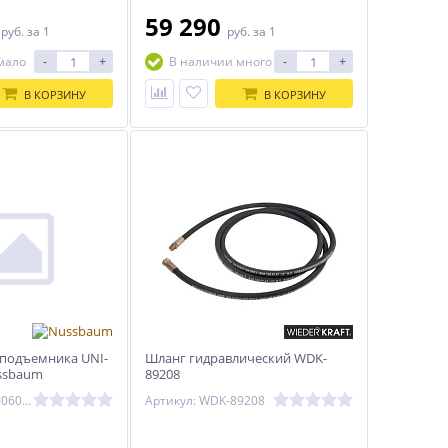
0
59 290
руб.
за 1
руб.
за 1
-
+
-
+
мало
В наличии много
В КОРЗИНУ
В КОРЗИНУ
 подъемника UNI-
Шланг гидравлический WDK-
ssbaum
89208
Артикул: 035UNI06033
Артикул: WDK-89208