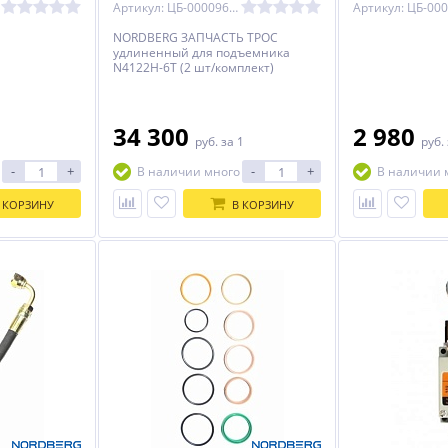
Артикул: ЦБ-00009611
NORDBERG ЗАПЧАСТЬ ТРОС
удлиненный для подъемника
N4122H-6T (2 шт/комплект)
34 300
2 980
руб.
за 1
руб.
-
+
-
+
В наличии много
В наличии 
%
ХИТ
-15%
%
 КОРЗИНУ
В КОРЗИНУ
ки
Nordberg NCEO170/750
ES-1114MR подъемник 4 т,
о
Компрессор безмасляный
2-х ст.
я
380 В, ресивер 170 л, 750 л/
электрогидравлический
73 000
175 060
мин
(380 V ТВ)
руб.
руб.
205 950 руб.