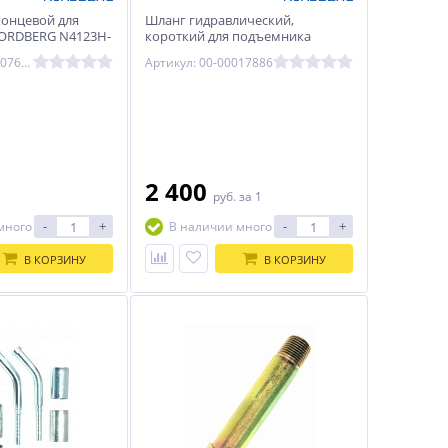
онцевой для
Шланг гидравлический,
ORDBERG N4123H-
короткий для подъемника
NORDBERG 4122A-4T
Артикул: ЦБ-00007695
Артикул: 00-00017886
2 400
1
руб.
за 1
-
+
-
+
много
В наличии много
В КОРЗИНУ
В КОРЗИНУ