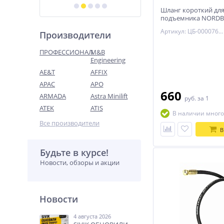
Шланг короткий дл
подъемника NORDB
4,5T
Артикул: ЦБ-00007692
Производители
ПРОФЕССИОНАЛ
M&B
Engineering
AE&T
AFFIX
APAC
APO
660
ARMADA
Astra Minilift
руб.
за 1
ATEK
ATIS
В наличии много
Все производители
В
Будьте в курсе!
Новости, обзоры и акции
Новости
4 августа 2026