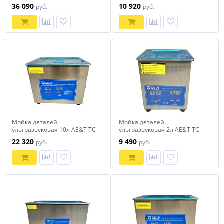
220TH
30TH
36 090
10 920
руб.
руб.
Мойка деталей
Мойка деталей
ультразвуковая 10л AE&T TC-
ультразвуковая 2л AE&T TC-
100TH
20TH
22 320
9 490
руб.
руб.