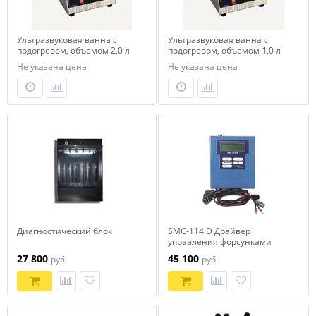
Ультразвуковая ванна с
Ультразвуковая ванна с
подогревом, объемом 2,0 л
подогревом, объемом 1,0 л
Не указана цена
Не указана цена
Диагностический блок
SMC-114 D Драйвер
управления форсунками
бензиновых и дизельных
27 800
45 100
руб.
руб.
двигателей