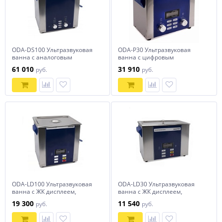
ODA-DS100 Ультразвуковая
ODA-P30 Ультразвуковая
ванна с аналоговым
ванна с цифровым
управлением, подогревом,
управлением, подогревом,
61 010
31 910
руб.
руб.
дегазацией и модуляцией
дегазацией и импульсной
10 л ОДА Сервис ODA-DS100
очисткой 3 л ОДА Сервис
ODA-P30
ODA-LD100 Ультразвуковая
ODA-LD30 Ультразвуковая
ванна с ЖК дисплеем,
ванна с ЖК дисплеем,
функциями подогрева и
функциями подогрева и
19 300
11 540
руб.
руб.
дегазации, 10 л ОДА Сервис
дегазации, 3 л ОДА Сервис
ODA-LD100
ODA-LD30