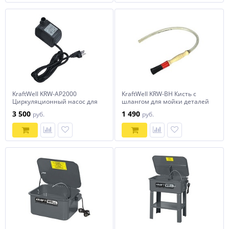
KraftWell KRW-AP2000
KraftWell KRW-BH Кисть с
Циркуляционный насос для
шлангом для мойки деталей
мойки деталей
3 500
1 490
руб.
руб.