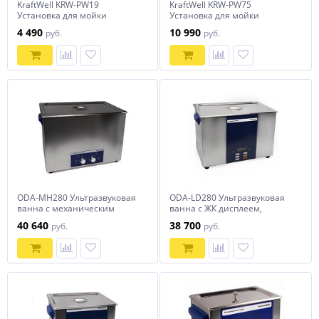
KraftWell KRW-PW19
KraftWell KRW-PW75
Установка для мойки
Установка для мойки
деталей настольная
деталей напольная
4 490
10 990
руб.
руб.
электрическая, 19 л
электрическая, 75 л
ODA-MH280 Ультразвуковая
ODA-LD280 Ультразвуковая
ванна с механическим
ванна с ЖК дисплеем,
таймером и подогревом, 28 л
функциями подогрева и
40 640
38 700
руб.
руб.
ОДА Сервис ODA-MH280
дегазации, 28 л ОДА Сервис
ODA-LD280