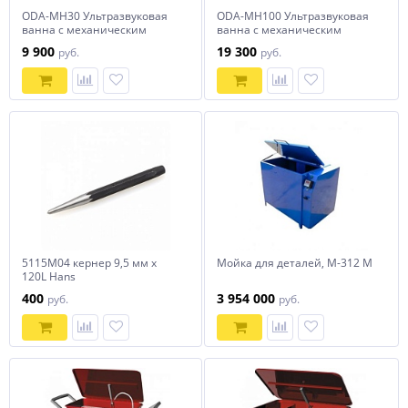
ODA-MH30 Ультразвуковая
ODA-MH100 Ультразвуковая
ванна с механическим
ванна с механическим
таймером и подогревом, 3 л
таймером и подогревом, 10 л
9 900
19 300
руб.
руб.
ОДА Сервис ODA-MH30
ОДА Сервис ODA-MH100
5115M04 кернер 9,5 мм x
Мойка для деталей, М-312 М
120L Hans
400
3 954 000
руб.
руб.