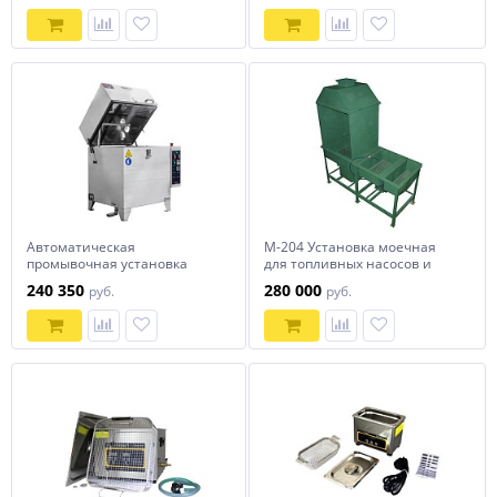
Автоматическая
М-204 Установка моечная
промывочная установка
для топливных насосов и
АМ600 АК
деталей
240 350
280 000
руб.
руб.