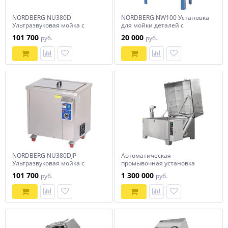
NORDBERG NU380D
NORDBERG NW100 Установка
Ультразвуковая мойка с
для мойки деталей с
подогревом, 38 л, 28 кГц
электрическим насосом 150
101 700
20 000
руб.
руб.
литров
NORDBERG NU380DJP
Автоматическая
Ультразвуковая мойка с
промывочная установка
подогревом, 38 л
АМ1500 АК
101 700
1 300 000
руб.
руб.