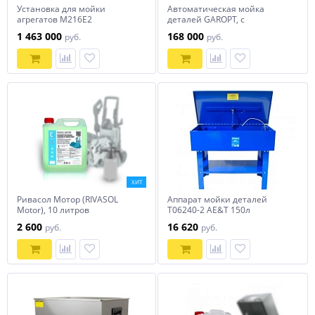
Установка для мойки
Автоматическая мойка
агрегатов М216Е2
деталей GAROPT, с
подогревом и эл.приводом,
1 463 000
168 000
руб.
руб.
GTM700ST
ХИТ
Ривасол Мотор (RIVASOL
Аппарат мойки деталей
Motor), 10 литров
T06240-2 AE&T 150л
2 600
16 620
руб.
руб.