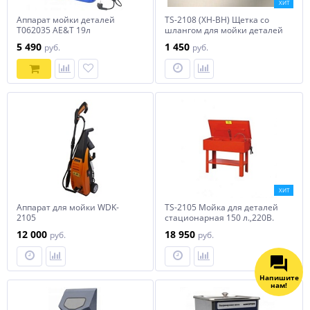
ХИТ
Аппарат мойки деталей
TS-2108 (XH-BH) Щетка со
T062035 AE&T 19л
шлангом для мойки деталей
5 490
1 450
руб.
руб.
ХИТ
Аппарат для мойки WDK-
TS-2105 Мойка для деталей
2105
стационарная 150 л.,220В.
12 000
18 950
руб.
руб.
Напишите
нам!