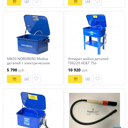
NW20 NORDBERG Мойка
Аппарат мойки деталей
деталей с электрическим
T06220 AE&T 75л
насосом, объем 19 л
5 790
10 920
руб.
руб.