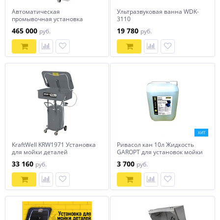
Автоматическая
Ультразвуковая ванна WDK-
промывочная установка
3110
АМ900 АК
465 000
19 780
руб.
руб.
ХИТ
KraftWell KRW1971 Установка
Ривасол кан 10л Жидкость
для мойки деталей
GAROPT для установок мойки
мобильная пневматическая
деталей, концентрат
33 160
3 700
руб.
руб.