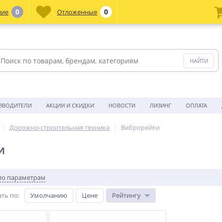
0
0
ние
Отложенные
ЗВОДИТЕЛИ
АКЦИИ И СКИДКИ
НОВОСТИ
ЛИЗИНГ
ОПЛАТА
Дорожно-строительная техника
Виброрейки
и
по параметрам
ть по
:
Умолчанию
Цене
Рейтингу