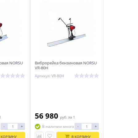
овая NORSU
Виброрейка бензиновая NORSU
VR-80H
Артикул: VR-80H
56 980
1
руб.
за 1
-
+
-
+
В наличии много
 КОРЗИНУ
В КОРЗИНУ