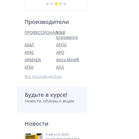
Производители
ПРОФЕССИОНАЛ
M&B
Engineering
AE&T
AFFIX
APAC
APO
ARMADA
Astra Minilift
ATEK
ATIS
Все производители
Будьте в курсе!
Новости, обзоры и акции
Новости
4 августа 2026