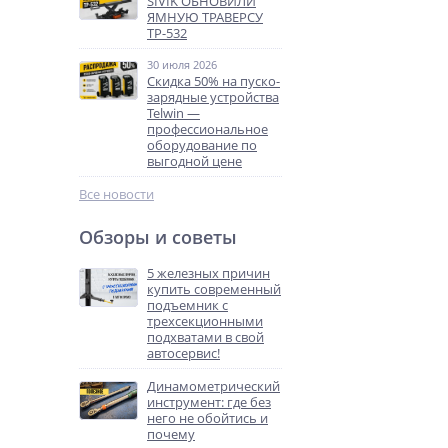
SIVIK ОБНОВИЛИ
ЯМНУЮ ТРАВЕРСУ
ТР-532
30 июля 2026
Скидка 50% на пуско-
зарядные устройства
Telwin —
профессиональное
оборудование по
выгодной цене
Все новости
Обзоры и советы
5 железных причин
купить современный
подъемник с
трехсекционными
подхватами в свой
автосервис!
Динамометрический
инструмент: где без
него не обойтись и
почему