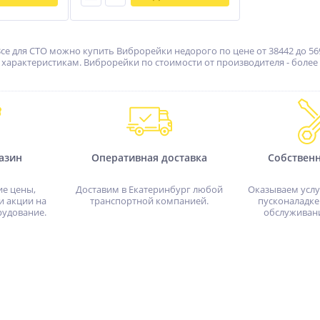
се для СТО можно купить Виброрейки недорого по цене от 38442 до 56
арактеристикам. Виброрейки по стоимости от производителя - более 2
азин
Оперативная доставка
Собствен
ие цены,
Доставим в Екатеринбург любой
Оказываем услу
и акции на
транспортной компанией.
пусконаладке
рудование.
обслуживан