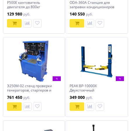
Р500Е кантователь
ODA-360A Станция для
двигателя до 800кг
заправки кондиционеров
129 980
140 550
руб.
руб.
%
%
Э250М-02 стенд проверки
PEAK BP-10000X
генераторов, стартеров и
Двухстоечный
другого
электрогидравлический
761 450
349 000
руб.
руб.
электрооборудования
подъемник 4.5 т. (A245MX)