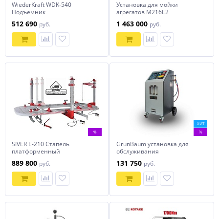
WiederKraft WDK-540
Установка для мойки
Подъемник
агрегатов М216Е2
четырехстоечный для
512 690
1 463 000
руб.
руб.
развала-схождения г/п 4
тонны
ХИТ
%
%
SIVER Е-210 Стапель
GrunBaum установка для
платформенный
обслуживания
кондиционеров AC3000N
889 800
131 750
руб.
руб.