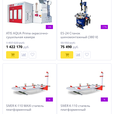
-5%
-17%
ATIS AQUA Prima окрасочно-
ES-24 Станок
сушильная камера
шиномонтажный (380 V)
1 497 020 руб.
90 950 руб.
1 422 170
75 490
руб.
руб.
%
%
SIVER К-110 MAXI стапель
SIVER К-110 стапель
платформенный
платформенный