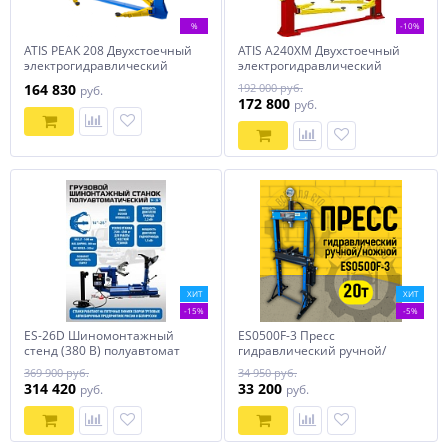
%
-10%
ATIS PEAK 208 Двухстоечный
ATIS A240XM Двухстоечный
электрогидравлический
электрогидравлический
подъемник 4 тонны
подъемник 4 тонны
164 830
192 000 руб.
руб.
172 800
руб.
ХИТ
ХИТ
-15%
-5%
ES-26D Шиномонтажный
ES0500F-3 Пресс
стенд (380 В) полуавтомат
гидравлический ручной/
ножной 20 тонн
369 900 руб.
34 950 руб.
314 420
33 200
руб.
руб.