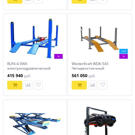
ХИТ
%
%
RLP4-4.5WA
WiederKraft WDK-545
электрогидравлический
Четырехстоечный
платформенный 4-х
автомобильный подъемник
415 940
561 050
руб.
руб.
стоечный подъемник
г/п 5 тонн под сход-развал