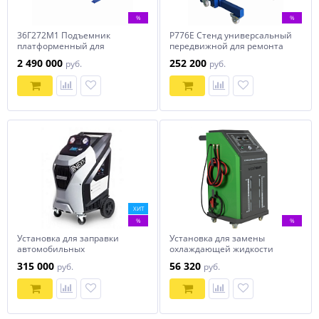
%
%
36Г272М1 Подъемник
Р776Е Стенд универсальный
платформенный для
передвижной для ремонта
грузовых автомобилей 36
ДВС до 2000кг
2 490 000
252 200
руб.
руб.
тонн
ХИТ
%
%
Установка для заправки
Установка для замены
автомобильных
охлаждающей жидкости
кондиционеров Ecotechnics
WDK-LQ720
315 000
56 320
руб.
руб.
ECK NEXT