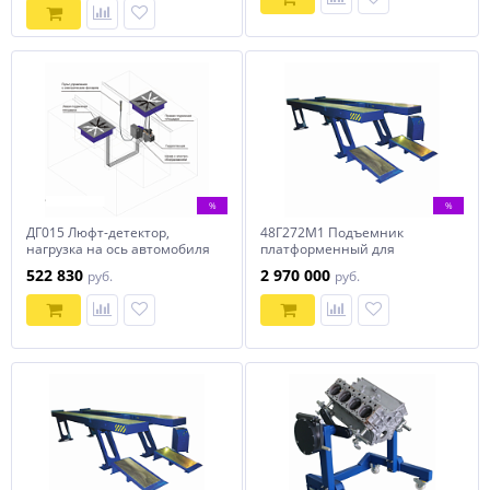
%
%
ДГ015 Люфт-детектор,
48Г272М1 Подъемник
нагрузка на ось автомобиля
платформенный для
до 18 тонн
грузовых автомобилей 48
522 830
2 970 000
руб.
руб.
тонн