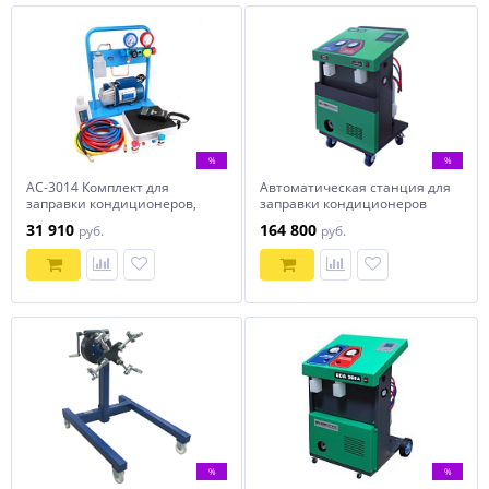
%
%
AC-3014 Комплект для
Автоматическая станция для
заправки кондиционеров,
заправки кондиционеров
compact с функцией
ОДА Сервис ODA-450
31 910
164 800
руб.
руб.
заправки масла
%
%