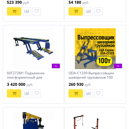
523 390
54 180
руб.
руб.
WiederKraft
%
%
60Г272М1 Подъемник
ODA-C1339 Выпрессовщик
платформенный для
шкворней грузовиков 100
грузовых автомобилей 60
тонн
3 420 000
260 930
руб.
руб.
тонн