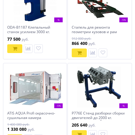
%
-5%
ODA-B1187 Клепальный
Стапель для ремонта
станок усилием 3000 кг.
геометрии кузовов и рам
аварийных автомобилей
77 500
912 000 руб.
руб.
ARS-22
866 400
руб.
-5%
%
ATIS AQUA Profi окрасочно-
Р776Е Стенд разборки сборки
сушильная камера
двигателей до 2000 кг.
СТАЦИОНАРНЫЙ
1 400 080 руб.
205 640
руб.
1 330 080
руб.