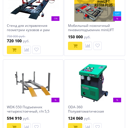
ХИТ
-5%
%
Стенд для исправления
Мобильный ножничный
геометрии кузовов и рам
пневмоподъемник miniLIFT
аварийных автомобилей
ASTRA-PLUS AR100.1
758 000 руб.
150 000
руб.
ARS-12
720 100
руб.
%
%
WDK-550 Подъемник
ODA-360
четырехстоечный, г/п 5,5
Полуавтоматическая
тонн WiederKraft
станция для заправки
594 910
124 060
руб.
руб.
кондиционеров ОДА Сервис
ODA-360