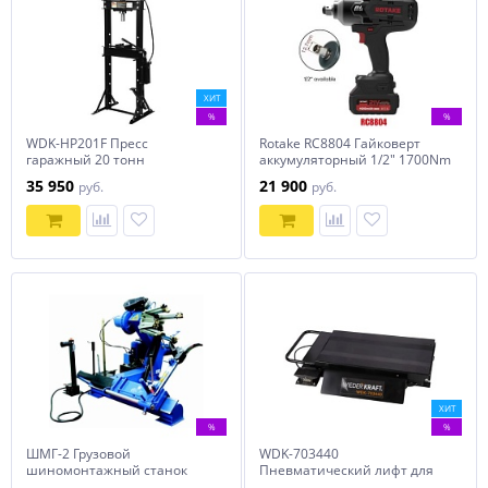
ХИТ
%
%
WDK-HP201F Пресс
Rotake RC8804 Гайковерт
гаражный 20 тонн
аккумуляторный 1/2" 1700Nm
35 950
21 900
руб.
руб.
ХИТ
%
%
ШМГ-2 Грузовой
WDK-703440
шиномонтажный станок
Пневматический лифт для
ГАРО
балансировочного станка