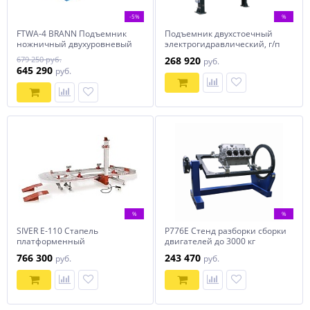
-5%
%
FTWA-4 BRANN Подъемник
Подъемник двухстоечный
ножничный двухуровневый
электрогидравлический, г/п
под сход-развал
4,2 т, Everlift EE-C10.M
679 250 руб.
268 920
руб.
645 290
руб.
%
%
SIVER Е-110 Стапель
Р776Е Стенд разборки сборки
платформенный
двигателей до 3000 кг
766 300
243 470
руб.
руб.