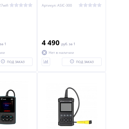
S iCartool IC-
7wifi
Артикул: ASIC-300
4 490
за 1
руб.
за 1
чии
Нет в наличии
ПОД ЗАКАЗ
ПОД ЗАКАЗ