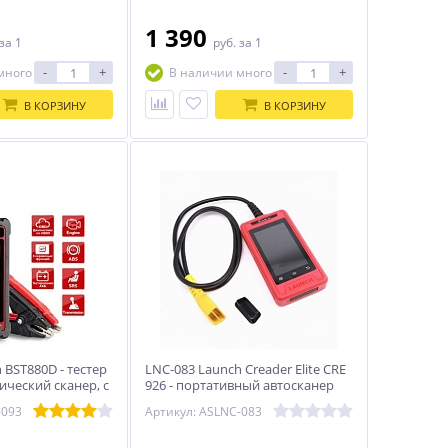
1 390
за 1
руб.
за 1
-
+
-
+
много
В наличии много
В КОРЗИНУ
В КОРЗИНУ
 BST880D - тестер
LNC-083 Launch Creader Elite CRE
ический сканер, с
926 - портативный автосканер
равлением,
-093
Артикул: ASLNC-083
 и OBDII