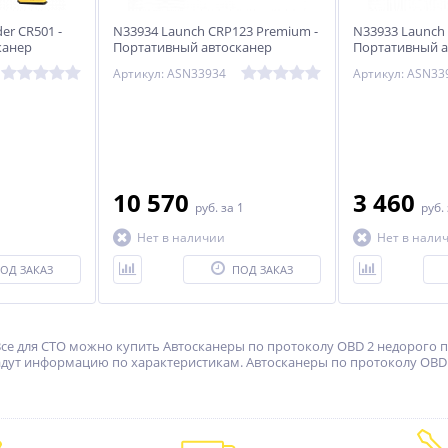
er CR501 -
N33934 Launch CRP123 Premium -
N33933 Launch 
канер
Портативный автосканер
Портативный а
Артикул: ASN33934
Артикул: ASN33
10 570
3 460
руб.
за 1
руб.
Нет в наличии
Нет в нали
ОД ЗАКАЗ
ПОД ЗАКАЗ
Все для СТО можно купить Автосканеры по протоколу OBD 2 недорого по
адут информацию по характеристикам. Автосканеры по протоколу OBD 2