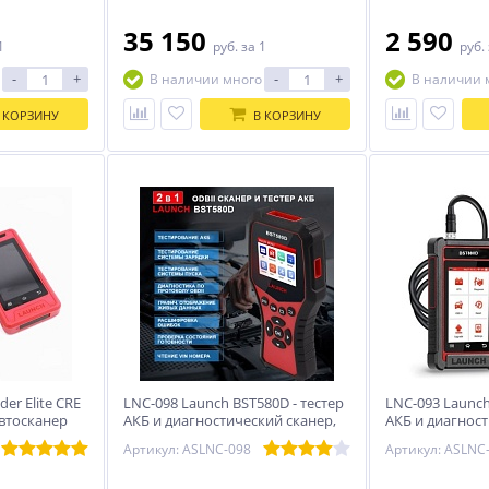
35 150
2 590
1
руб.
за 1
руб.
-
+
-
+
В наличии много
В наличии 
 КОРЗИНУ
В КОРЗИНУ
er Elite CRE
LNC-098 Launch BST580D - тестер
LNC-093 Launch
автосканер
АКБ и диагностический сканер,
АКБ и диагност
поддержка 12В и OBDII
сенсорным уп
Артикул: ASLNC-098
Артикул: ASLNC
поддержка 12В