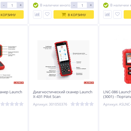
-
+
-
+
В наличии много
В наличии 
 КОРЗИНУ
В КОРЗИНУ
анер Launch
Диагностический сканер Launch
LNC-086 Launch
X-431 Pilot Scan
(3001) - Порта
Артикул: 301050376
Артикул: ASLNC