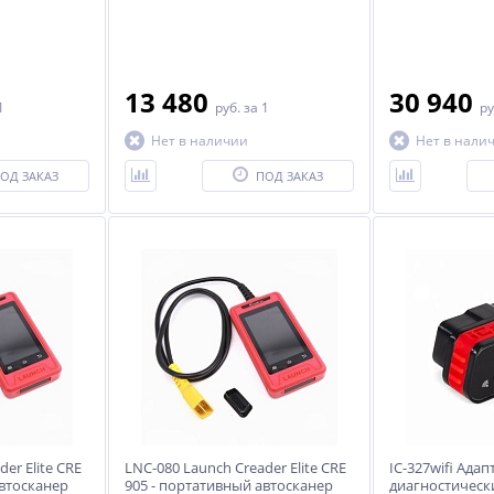
13 480
30 940
1
руб.
за 1
ру
Нет в наличии
Нет в нали
ОД ЗАКАЗ
ПОД ЗАКАЗ
%
%
-5%
Р776Е Стенд разборки
ES-3003 Домкрат
сборки двигателей до 2000
подкатной 3 тонны
ий
кг. СТАЦИОНАРНЫЙ
205 640
10 400
для
руб.
руб.
er Elite CRE
LNC-080 Launch Creader Elite CRE
IC-327wifi Адап
10 950 руб.
автосканер
905 - портативный автосканер
диагностическ