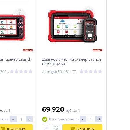
ий сканер Launch
Диагностический сканер Launch
CRP-919 MAX
Артикул: 301050706/301050767
Артикул: 301181177
69 920
б.
за 1
руб.
за 1
-
+
-
+
много
В наличии много
В КОРЗИНУ
В КОРЗИНУ