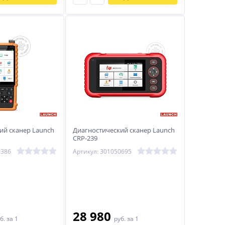
ий сканер Launch
Диагностический сканер Launch
CRP-239
0386
Артикул: 301050695
28 980
б.
за 1
руб.
за 1