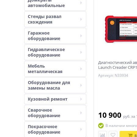
автомобильные
Стенды развал
схождения
Гаражное
оборудование
Гидравлическое
оборудование
Диагностический а
Мебель
Launch Creader CRP
металлическая
Артикул: N33934
Оборудование для
замены масла
Кузовной ремонт
Сварочное
10 900
оборудование
руб.
за 
В наличии много
Покрасочное
оборудование
В