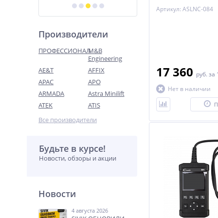
Артикул: ASLNC-084
Производители
ПРОФЕССИОНАЛ
M&B
Engineering
17 360
AE&T
AFFIX
руб.
за 
APAC
APO
Нет в наличии
ARMADA
Astra Minilift
ATEK
ATIS
П
Все производители
Будьте в курсе!
Новости, обзоры и акции
Новости
4 августа 2026