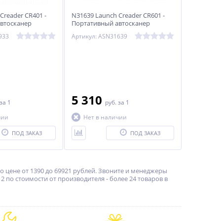
Creader CR401 -
N31639 Launch Creader CR601 -
втосканер
Портативный автосканер
933
Артикул: ASN31639
5 310
за 1
руб.
за 1
чии
Нет в наличии
ПОД ЗАКАЗ
ПОД ЗАКАЗ
 цене от 1390 до 69921 рублей. Звоните и менеджеры
 по стоимости от производителя - более 24 товаров в