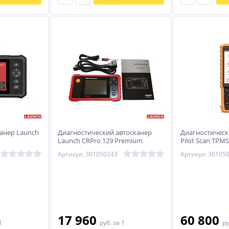
анер Launch
Диагностический автосканер
Диагностическ
Launch CRPro 129 Premium
Pilot Scan TPMS
Артикул: 301050243
Артикул: 30105
17 960
60 800
1
руб.
за 1
ру