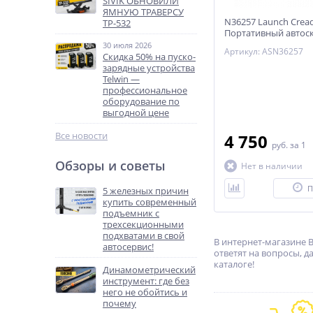
SIVIK ОБНОВИЛИ
ЯМНУЮ ТРАВЕРСУ
N36257 Launch Cread
ТР-532
Портативный автос
30 июля 2026
Артикул: ASN36257
Скидка 50% на пуско-
зарядные устройства
Telwin —
профессиональное
оборудование по
выгодной цене
Все новости
4 750
руб.
за 1
Обзоры и советы
Нет в наличии
П
5 железных причин
купить современный
подъемник с
трехсекционными
подхватами в свой
В интернет-магазине 
автосервис!
ответят на вопросы, д
каталоге!
Динамометрический
инструмент: где без
него не обойтись и
почему