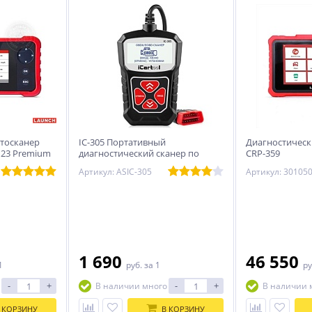
втосканер
IC-305 Портативный
Диагностическ
123 Premium
диагностический сканер по
CRP-359
протоколу OBDII iCarTool IC-305
Артикул: ASIC-305
1 690
46 550
1
руб.
за 1
ру
-
+
-
+
В наличии много
В наличии 
 КОРЗИНУ
В КОРЗИНУ