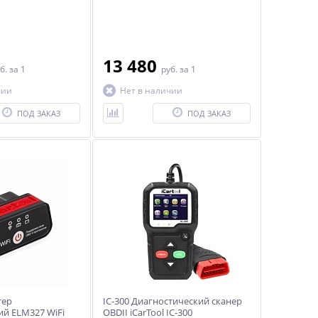
13 480
б.
за 1
руб.
за 1
чии
Нет в наличии
ПОД ЗАКАЗ
ПОД ЗАКАЗ
тер
IC-300 Диагностический сканер
ий ELM327 WiFi
OBDII iCarTool IC-300