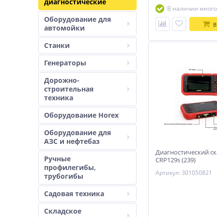
диагностические
В наличии много
Оборудование для
В
автомойки
Станки
Генераторы
Дорожно-
строительная
техника
Оборудование Horex
Оборудование для
АЗС и нефтебаз
Диагностический ск
Ручные
CRP129s (239)
профилегибы,
Артикул: 301050821
трубогибы
Садовая техника
Складское