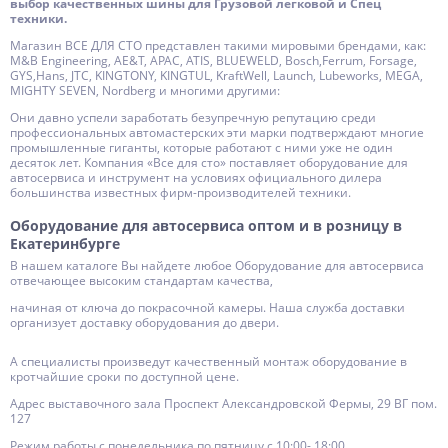
выбор качественных шины для Грузовой легковой и Спец
техники.
Магазин ВСЕ ДЛЯ СТО представлен такими мировыми брендами, как:
M&B Engineering, AE&T, APAC, ATIS, BLUEWELD, Bosch,Ferrum, Forsage,
GYS,Hans, JTC, KINGTONY, KINGTUL, KraftWell, Launch, Lubeworks, MEGA,
MIGHTY SEVEN, Nordberg и многими другими:
Они давно успели заработать безупречную репутацию среди
профессиональных автомастерских эти марки подтверждают многие
промышленные гиганты, которые работают с ними уже не один
десяток лет. Компания «Все для сто» поставляет оборудование для
автосервиса и инструмент на условиях официального дилера
большинства известных фирм-производителей техники.
Оборудование для автосервиса оптом и в розницу в
Екатеринбурге
В нашем каталоге Вы найдете любое Оборудование для автосервиса
отвечающее высоким стандартам качества,
начиная от ключа до покрасочной камеры. Наша служба доставки
организует доставку оборудования до двери.
А специалисты произведут качественный монтаж оборудование в
кротчайшие сроки по доступной цене.
Адрес выставочного зала Проспект Александровской Фермы, 29 ВГ пом.
127
Режим работы с понедельника по пятницу с 10:00- 18:00